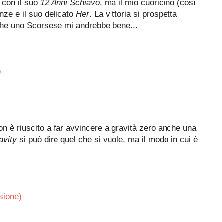
 con il suo
12 Anni Schiavo
, ma il mio cuoricino (così
onze e il suo delicato
Her
. La vittoria si prospetta
che uno Scorsese mi andrebbe bene...
)
t
n è riuscito a far avvincere a gravità zero anche una
avity
si può dire quel che si vuole, ma il modo in cui è
sione)