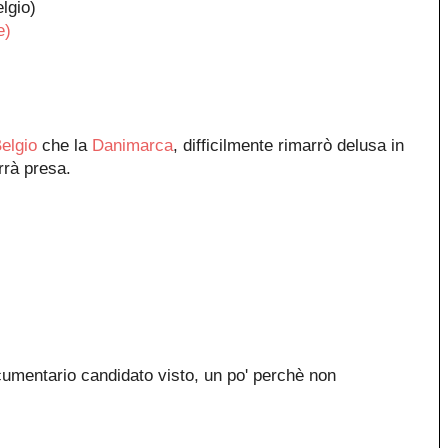
lgio)
e)
elgio
che la
Danimarca
, difficilmente rimarrò delusa in
rrà presa.
cumentario candidato visto, un po' perchè non