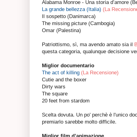
Alabama Monroe - Una storia d’amore (Be
La grande bellezza (Italia)
(La Recension
Il sospetto (Danimarca)
The missing picture (Cambogia)
Omar (Palestina)
Patriottismo, sì, ma avendo amato sia il
B
questa categoria, qualunque decisione ve
Miglior documentario
The act of killing
(La Recensione)
Cutie and the boxer
Dirty wars
The square
20 feet from stardom
Scelta dovuta. Un po' perchè è l'unico do
premiarlo sarebbe molto difficile.
Miglior film d’animazione