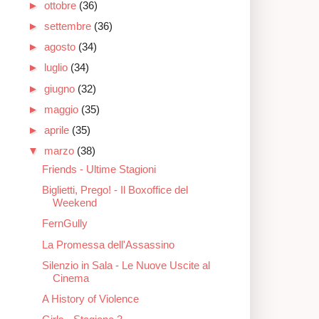
►
ottobre
(36)
►
settembre
(36)
►
agosto
(34)
►
luglio
(34)
►
giugno
(32)
►
maggio
(35)
►
aprile
(35)
▼
marzo
(38)
Friends - Ultime Stagioni
Biglietti, Prego! - Il Boxoffice del
Weekend
FernGully
La Promessa dell'Assassino
Silenzio in Sala - Le Nuove Uscite al
Cinema
A History of Violence