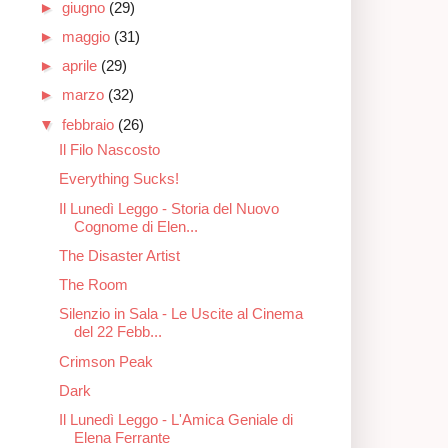
►
giugno
(29)
►
maggio
(31)
►
aprile
(29)
►
marzo
(32)
▼
febbraio
(26)
Il Filo Nascosto
Everything Sucks!
Il Lunedì Leggo - Storia del Nuovo
Cognome di Elen...
The Disaster Artist
The Room
Silenzio in Sala - Le Uscite al Cinema
del 22 Febb...
Crimson Peak
Dark
Il Lunedì Leggo - L'Amica Geniale di
Elena Ferrante