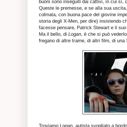
buoni sono inseguiti dai cattivi, in cui sì,
Queste le premesse, e se alla sua uscita,
colmata, con buona pace del giovine impe
storia degli X-Men, per dire) insistendo ch
facesse pensare, Patrick Stewart e il suo 
Ma il bello, di
Logan
, è che si può vederl
fregano di altre trame, di altri film, di un
Troviamo Logan, autista svogliato a bordo 