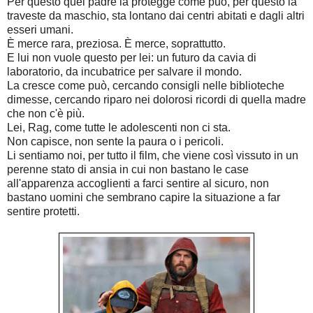
Per questo quel padre la protegge come può, per questo la
traveste da maschio, sta lontano dai centri abitati e dagli altri
esseri umani.
È merce rara, preziosa. È merce, soprattutto.
E lui non vuole questo per lei: un futuro da cavia di
laboratorio, da incubatrice per salvare il mondo.
La cresce come può, cercando consigli nelle biblioteche
dimesse, cercando riparo nei dolorosi ricordi di quella madre
che non c'è più.
Lei, Rag, come tutte le adolescenti non ci sta.
Non capisce, non sente la paura o i pericoli.
Li sentiamo noi, per tutto il film, che viene così vissuto in un
perenne stato di ansia in cui non bastano le case
all'apparenza accoglienti a farci sentire al sicuro, non
bastano uomini che sembrano capire la situazione a far
sentire protetti.