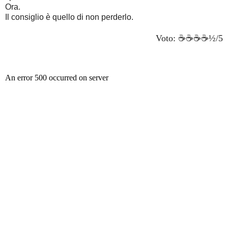
Ora.
Il consiglio è quello di non perderlo.
Voto: ☕☕
☕☕
½/5