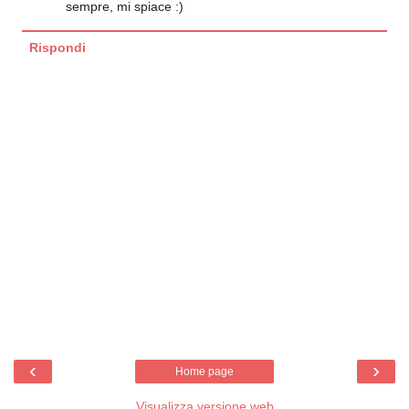
sempre, mi spiace :)
Rispondi
‹
›
Home page
Visualizza versione web