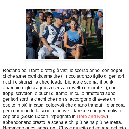
Restano poi i tanti difetti già visti lo scorso anno, con troppi
cliché americani da smaltire (il ricco stronzo figlio di genitori
ricchi e stronzi, la cheerleader bionda e scema, il punk
anarchico, gli scagnozzi senza cervello e morale...), con
troppi scivoloni e buchi di trama, in cui a rimetterci sono
genitori sordi e ciechi che non si accorgono di avere un
ospite in più in casa, colpevoli che girano tranquilli e ancora
per i corridoi della scuola, nuove fidanzate che per motivi di
copione (Sosie Bacon impegnata in
Here and Now
)
abbandonano presto la scena e chi più ne ha più ne metta.
Nemmeno quest'anno, poi, Clay è riuscito ad entrare nel mio