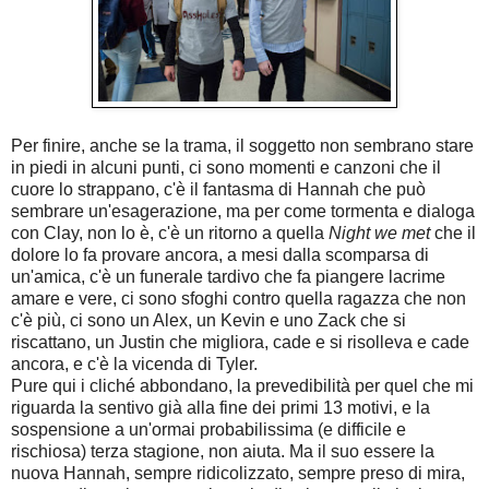
Per finire, anche se la trama, il soggetto non sembrano stare
in piedi in alcuni punti, ci sono momenti e canzoni che il
cuore lo strappano, c'è il fantasma di Hannah che può
sembrare un'esagerazione, ma per come tormenta e dialoga
con Clay, non lo è, c'è un ritorno a quella
Night we met
che il
dolore lo fa provare ancora, a mesi dalla scomparsa di
un'amica, c'è un funerale tardivo che fa piangere lacrime
amare e vere, ci sono sfoghi contro quella ragazza che non
c'è più, ci sono un Alex, un Kevin e uno Zack che si
riscattano, un Justin che migliora, cade e si risolleva e cade
ancora, e c'è la vicenda di Tyler.
Pure qui i cliché abbondano, la prevedibilità per quel che mi
riguarda la sentivo già alla fine dei primi 13 motivi, e la
sospensione a un'ormai probabilissima (e difficile e
rischiosa) terza stagione, non aiuta. Ma il suo essere la
nuova Hannah, sempre ridicolizzato, sempre preso di mira,