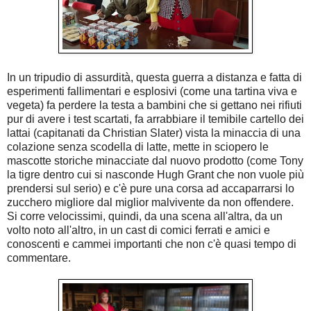
In un tripudio di assurdità, questa guerra a distanza e fatta di
esperimenti fallimentari e esplosivi (come una tartina viva e
vegeta) fa perdere la testa a bambini che si gettano nei rifiuti
pur di avere i test scartati, fa arrabbiare il temibile cartello dei
lattai (capitanati da Christian Slater) vista la minaccia di una
colazione senza scodella di latte, mette in sciopero le
mascotte storiche minacciate dal nuovo prodotto (come Tony
la tigre dentro cui si nasconde Hugh Grant che non vuole più
prendersi sul serio) e c'è pure una corsa ad accaparrarsi lo
zucchero migliore dal miglior malvivente da non offendere.
Si corre velocissimi, quindi, da una scena all'altra, da un
volto noto all'altro, in un cast di comici ferrati e amici e
conoscenti e cammei importanti che non c'è quasi tempo di
commentare.