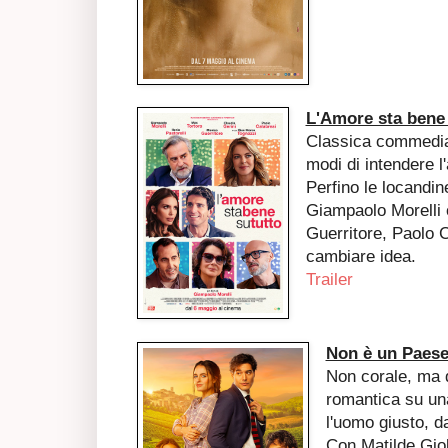
L'Amore sta bene 
Classica commedia c
modi di intendere l
Perfino le locandin
Giampaolo Morelli o 
Guerritore, Paolo C
cambiare idea.
Trailer
Non è un Paese
Non corale, ma d
romantica su un
l'uomo giusto, d
Con Matilde Giol