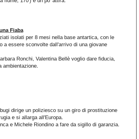
a fiume, 170') e un po' attira.
 una Fiaba
iati isolati per 8 mesi nella base antartica, con le
 a essere sconvolte dall'arrivo di una giovane
arbara Ronchi, Valentina Bellè voglio dare fiducia,
ta ambientazione.
ugi dirige un poliziesco su un giro di prostituzione
ugia e si allarga all'Europa.
ca e Michele Riondino a fare da sigillo di garanzia.