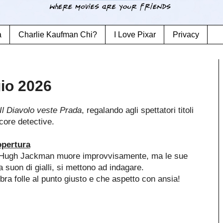
a
Charlie Kaufman Chi?
I Love Pixar
Privacy
gio 2026
Il Diavolo veste Prada
, regalando agli spettatori titoli
ecore detective.
opertura
i Hugh Jackman muore improvvisamente, ma le sue
a suon di gialli, si mettono ad indagare.
ra folle al punto giusto e che aspetto con ansia!