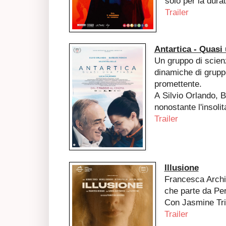
solo per la durat
Trailer
Antartica - Quasi
Un gruppo di scienz
dinamiche di gruppo
promettente.
A Silvio Orlando, B
nonostante l'insoli
Trailer
Illusione
Francesca Archib
che parte da Per
Con Jasmine Trin
Trailer