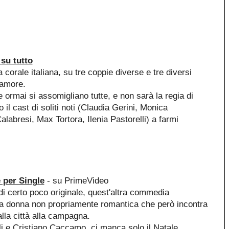
su tutto
orale italiana, su tre coppie diverse e tre diversi
'amore.
e ormai si assomigliano tutte, e non sarà la regia di
il cast di soliti noti (Claudia Gerini, Monica
alabresi, Max Tortora, Ilenia Pastorelli) a farmi
 per Single
- su PrimeVideo
i certo poco originale, quest'altra commedia
a donna non propriamente romantica che però incontra
alla città alla campagna.
i e Cristiano Caccamo, ci manca solo il Natale.