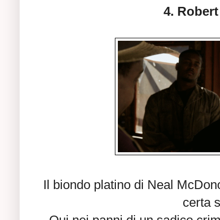
4. Robert
Il biondo platino di Neal McD
certa s
Qui nei panni di un sadico crim